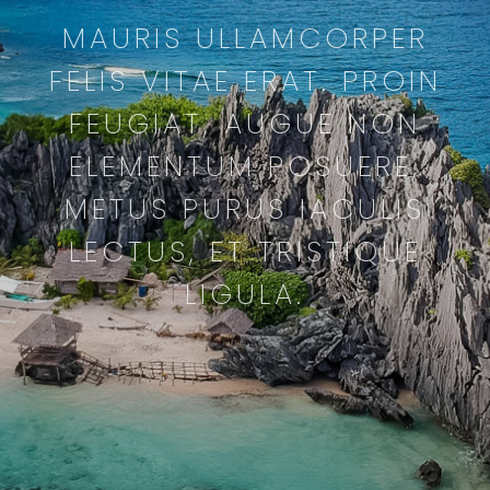
MAURIS ULLAMCORPER
FELIS VITAE ERAT. PROIN
FEUGIAT, AUGUE NON
ELEMENTUM POSUERE,
METUS PURUS IACULIS
LECTUS, ET TRISTIQUE
LIGULA.