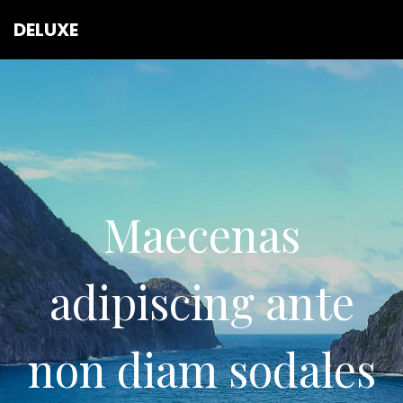
DELUXE
Maecenas
adipiscing ante
non diam sodales